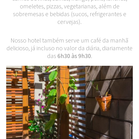
omeletes, pizzas, vegetarianas, além de
sobremesas e bebidas (sucos, refrigerantes e
cervejas).
​Nosso hotel também serve um café da manhã
delicioso, já incluso no valor da diária, diariamente
das
6h30 às 9h30
.