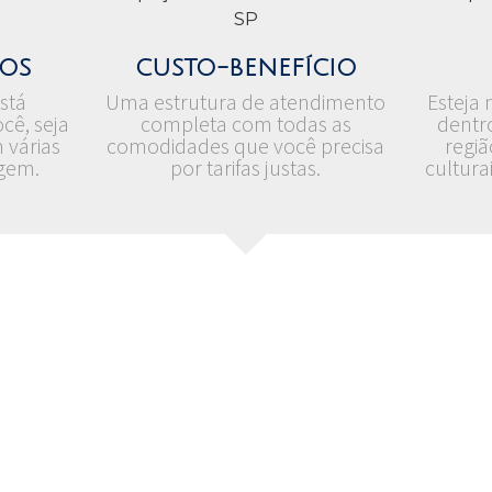
ios
custo-benefício
stá
Uma estrutura de atendimento
Esteja 
cê, seja
completa com todas as
dentr
 várias
comodidades que você precisa
regiã
agem.
por tarifas justas.
cultura