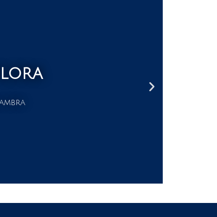
flora
ambra