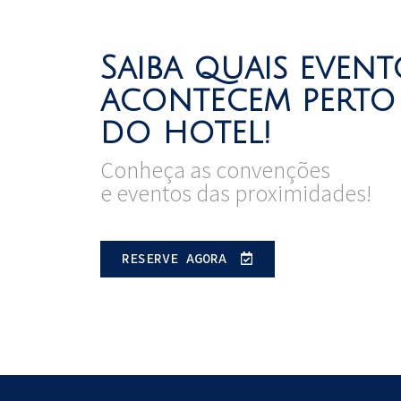
Saiba quais event
acontecem perto
do hotel!
Conheça as convenções
e eventos das proximidades!
RESERVE AGORA