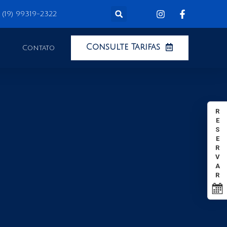
(19) 99319-2322
Consulte Tarifas
Contato
R
E
S
E
R
V
A
R