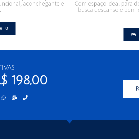
uncional, aconchegante e
Com espaço ideal para d
.
busca descanso e bem-
RTO
tivas
$ 198,00
R