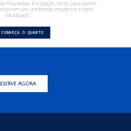
ois hóspedes, é a opção certa para quem
estar em um ambiente moderno e bem
localizado.
CONHEÇA O QUARTO
eserve Agora