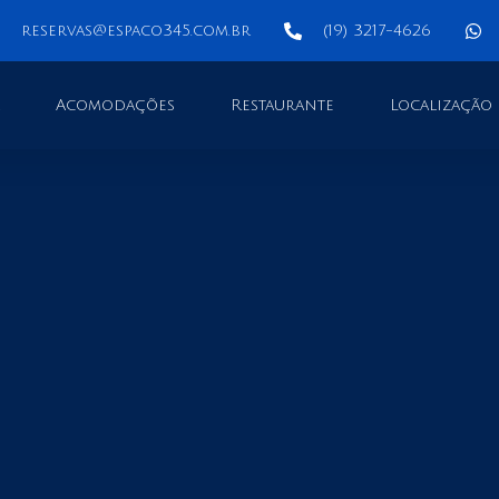
reservas@espaco345.com.br
(19) 3217-4626​​
Acomodações
Restaurante
Localização