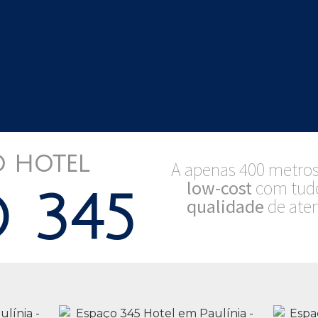
HOTEL​​
A apenas 400 metros 
low-cost
com tudo
 345
qualidade
de ate