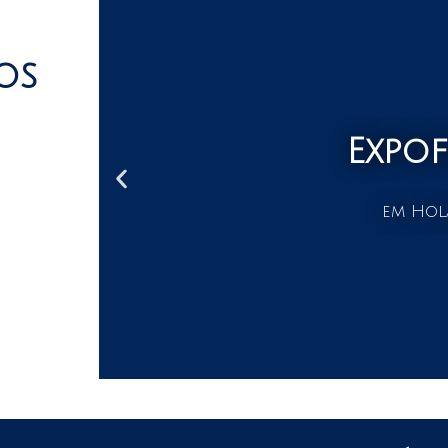
os
Expo
em Hol