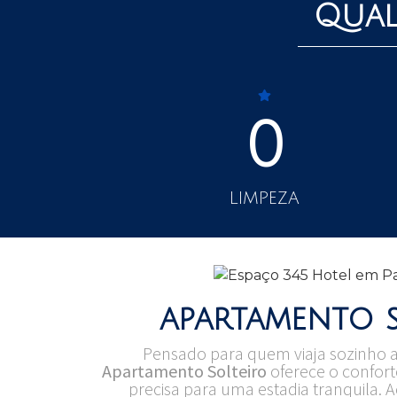
Qual
0
LIMPEZA
apartamento 
Pensado para quem viaja sozinho a 
Apartamento Solteiro
oferece o confort
precisa para uma estadia tranquila.