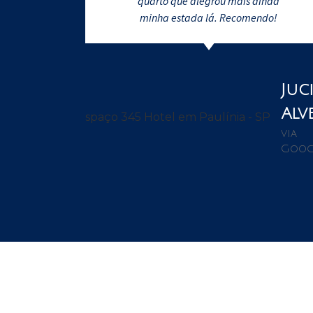
quarto que alegrou mais ainda
minha estada lá. Recomendo!
Juci
Alv
via
Goog