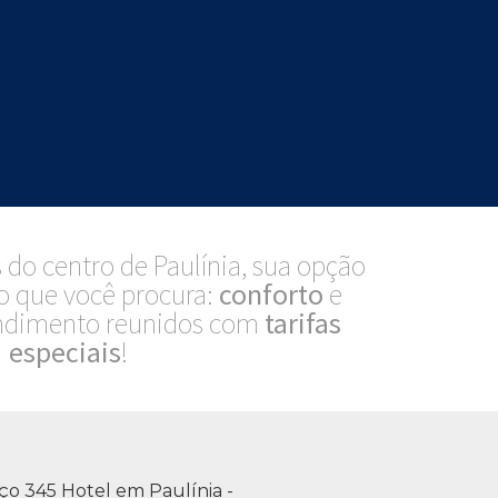
do centro de Paulínia, sua opção
 que você procura:
conforto
e
ndimento reunidos com
tarifas
especiais
!