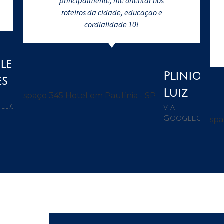
principalmente, me orientar nos
roteiros da cidade, educação e
cordialidade 10!
leia
Plinio
es
Luiz
le.com
via
Google.com