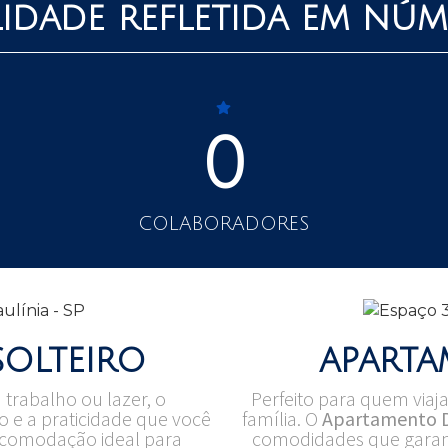
idade refletida em núm
0
COLABORADORES
solteiro
apart
trabalho ou lazer, o
Perfeito para quem viaja
o e a praticidade que você
família. O
Apartamento 
 Acomodação ideal para
comodidades que garant