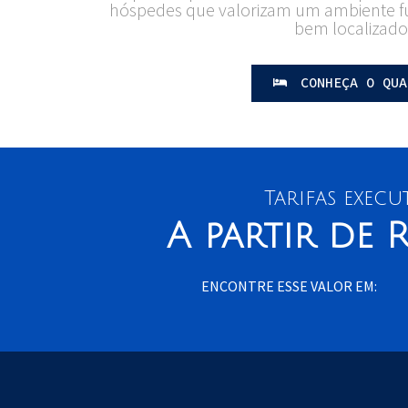
hóspedes que valorizam um ambiente f
bem localizado
CONHEÇA O QUA
Tarifas execu
A partir de
R
ENCONTRE ESSE VALOR EM: