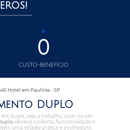
eros!
0
CUSTO-BENEFÍCIO
amento DUPLO
 em dupla, seja a trabalho, lazer ou em
Duplo
oferece conforto, funcionalidade e
em uma estadia prática e acolhedora.